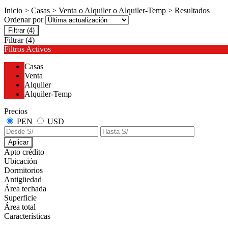
Inicio
>
Casas
>
Venta
o
Alquiler
o
Alquiler-Temp
> Resultados
Ordenar por
Filtrar
(4)
Filtrar
(4)
Filtros Activos
Casas
Venta
Alquiler
Alquiler-Temp
Precios
PEN
USD
Aplicar
Apto crédito
Ubicación
Dormitorios
Antigüedad
Área techada
Superficie
Área total
Características