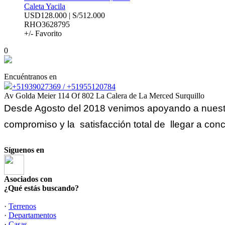
Caleta Yacila
USD128.000 | S/512.000
RHO3628795
+/- Favorito
0
Encuéntranos en
+51939027369 / +51955120784
Av Golda Meier 114 Of 802 La Calera de La Merced Surquillo
Desde Agosto del 2018 venimos apoyando a nuestro
compromiso y la satisfacción total de llegar a conc
Síguenos en
Asociados con
¿Qué estás buscando?
·
Terrenos
·
Departamentos
·
Casas