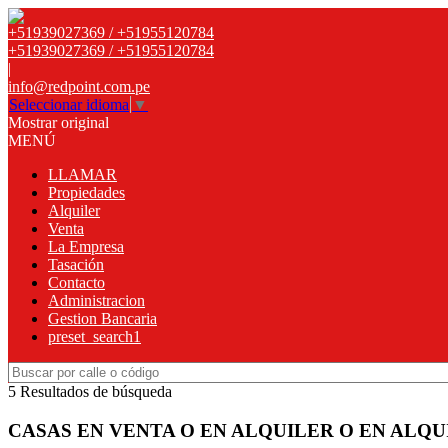
+51939027369 / +51955120784
+51939027369 / +51955120784
|
info@redpoint.com.pe
Seleccionar idioma
▼
Mostrar original
MENÚ
LLAMAR
Propiedades
Alquiler
Venta
La Empresa
Tasación
Contacto
Administracion
Gestion Bancaria
preset_search1
5 Resultados de búsqueda
CASAS EN VENTA O EN ALQUILER O EN ALQ