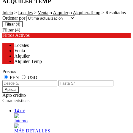
ALQUILER TEMP
Inicio
>
Locales
>
Venta
o
Alquiler
o
Alquiler-Temp
> Resultados
Ordenar por
Filtrar
(4)
Filtrar
(4)
Filtros Activos
Locales
Venta
Alquiler
Alquiler-Temp
Precios
PEN
USD
Aplicar
Apto crédito
Características
14 m²
Interno
MÁS DETALLES