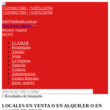
+51939027369 / +51955120784
+51939027369 / +51955120784
|
info@redpoint.com.pe
Seleccionar idioma
▼
Mostrar original
MENÚ
LLAMAR
Propiedades
Alquiler
Venta
La Empresa
Tasación
Contacto
Administracion
Gestion Bancaria
preset_search1
1 Resultados de búsqueda
LOCALES EN VENTA O EN ALQUILER O EN