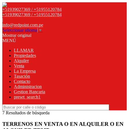
+51939027369 / +51955120784
+51939027369 / +51955120784
|
info@redpoint.com.pe
Seleccionar idioma
▼
Mostrar original
MENÚ
LLAMAR
Propiedades
Alquiler
Venta
La Empresa
Tasación
Contacto
Administracion
Gestion Bancaria
preset_search1
7 Resultados de búsqueda
TERRENOS EN VENTA O EN ALQUILER O EN