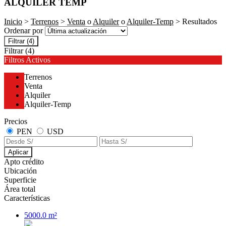
ALQUILER TEMP
Inicio
>
Terrenos
>
Venta
o
Alquiler
o
Alquiler-Temp
> Resultados
Ordenar por
Filtrar
(4)
Filtrar
(4)
Filtros Activos
Terrenos
Venta
Alquiler
Alquiler-Temp
Precios
PEN
USD
Aplicar
Apto crédito
Ubicación
Superficie
Área total
Características
5000.0 m²